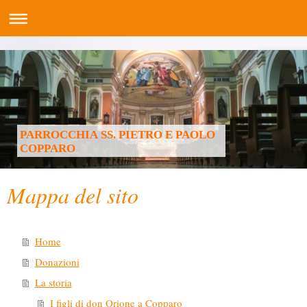
PARROCCHIA SS. PIETRO E PAOLO
COPPARO
Mappa del sito
Home
Donazioni
La storia
I figli di don Orione a Copparo