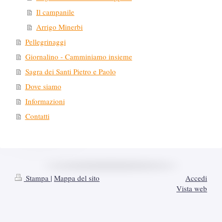
Il campanile
Arrigo Minerbi
Pellegrinaggi
Giornalino - Camminiamo insieme
Sagra dei Santi Pietro e Paolo
Dove siamo
Informazioni
Contatti
Stampa
|
Mappa del sito
Accedi
Vista web